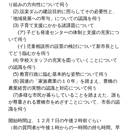
り組みの方向性について伺う
(2) 設楽ダムの建設目的に照らしてその必要性と、
「地域発展への寄与」についての認識を伺う
(3) 子育て支援にかかる諸課題について
(ア) 子ども発達センターの体制と支援の充実につ
いて伺う
(イ) 児童相談所の設置の検討について新市長とし
てどう臨むかを伺う
(4) 学校スタッフの充実を図っていくことについて
の認識を伺う
(5) 教育行政に臨む基本的な姿勢について伺う
(6) 国連の「家族農業の１０年」を踏まえ、豊橋の
農業経営の実態の認識と対応について伺う
(7)多様な市民が暮らしていることを踏まえた、誰も
が尊重される豊橋市をめざすことについて、市長の認
識を伺う
開始時間は、１２月７日の午後２時前ぐらい
（前の質問者が午後１時からの一時間の持ち時間。早