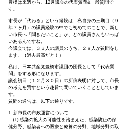
豊橋は来週から、12月議会の代表質問&一般質問で
す。
市長が「代わる」という経験は、私自身の三期目（９
年７ヶ月）の議員経験の中でも初めてのことで、新し
い市長へ「聞きたいこと」が、どの議員さんもいっぱ
いあるんですね。
今議会では、３６人の議員のうち、２８人が質問をし
ます。（過去最高だと！）
私は、日本共産党豊橋市議団の団長として「代表質
問」をする形になります。
議会初日（１２月３０日）の所信表明に対して、市長
の考えを質すという趣旨で聞いていくこととしていま
す。
質問の通告は、以下の通りです。
1. 新市長の市政運営について
(1) 感染の拡大の可能性を踏まえた、感染防止の保
健分野、感染者への医療と療養の分野、地域分野の取