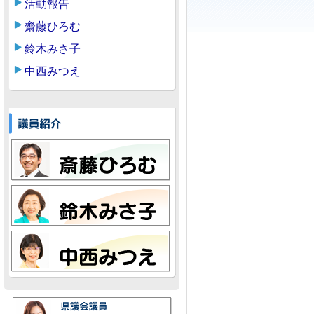
活動報告
齋藤ひろむ
鈴木みさ子
中西みつえ