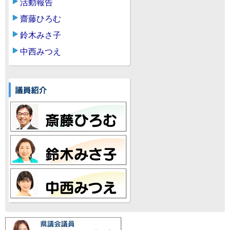
活動報告
齋藤ひろむ
鈴木みさ子
中西みつえ